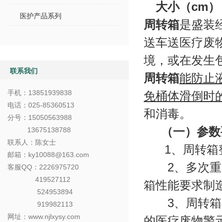
大小（
cm
）
医护产品系列
周转箱
是盛装
送车送医疗废
境，或在发生
联系我们
周转箱
能防止
手机：
13851939838
免桶体滑倒时
电话：025-85360513
和消毒。
分号：15050563988
（一）参数
13675138788
联系人：陈女士
1、周转箱整
邮箱：ky10088@163.com
2、多次重复
客服QQ：2226975720
419527112
箱性能要求制
524953894
3、周转箱（
919982113
网址：www.njlxysy.com
的医疗废物警