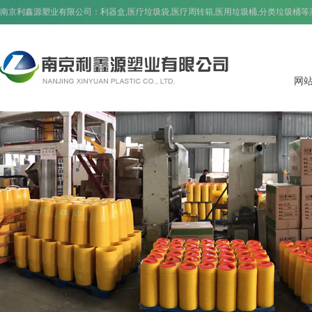
南京利鑫源塑业有限公司：
利器盒
,
医疗垃圾袋
,
医疗周转箱
,
医用垃圾桶
,
分类垃圾桶
等
网