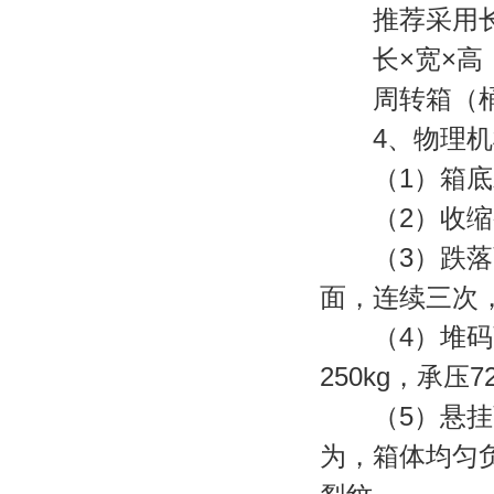
推荐采用长
长×宽×高（mm
周转箱（桶
4、物理机
（1）箱底承
（2）收缩变
（3）跌落强度
面，连续三次
（4）堆码强
250kg，承压
（5）悬挂强
为，箱体均匀负