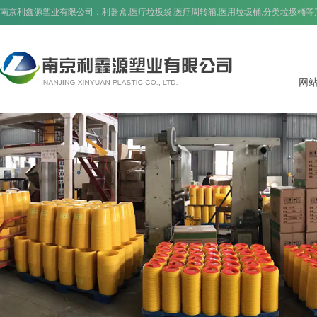
南京利鑫源塑业有限公司：
利器盒
,
医疗垃圾袋
,
医疗周转箱
,
医用垃圾桶
,
分类垃圾桶
等
网